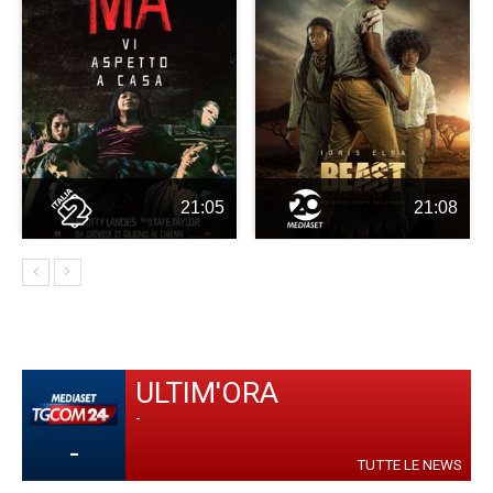
21:05
21:08
ULTIM'ORA
-
-
TUTTE LE NEWS