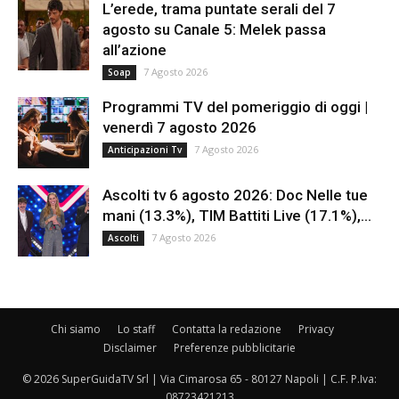
L’erede, trama puntate serali del 7
agosto su Canale 5: Melek passa
all’azione
7 Agosto 2026
Soap
Programmi TV del pomeriggio di oggi |
venerdì 7 agosto 2026
7 Agosto 2026
Anticipazioni Tv
Ascolti tv 6 agosto 2026: Doc Nelle tue
mani (13.3%), TIM Battiti Live (17.1%),...
7 Agosto 2026
Ascolti
Chi siamo
Lo staff
Contatta la redazione
Privacy
Disclaimer
Preferenze pubblicitarie
© 2026 SuperGuidaTV Srl | Via Cimarosa 65 - 80127 Napoli | C.F. P.Iva:
08723421213