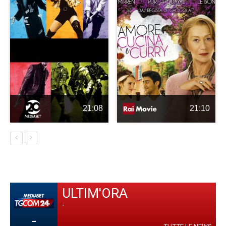
21:08
21:10
ULTIM'ORA
-
-