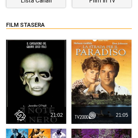
Lista Canali
Film in Tv
FILM STASERA
21:02
21:05