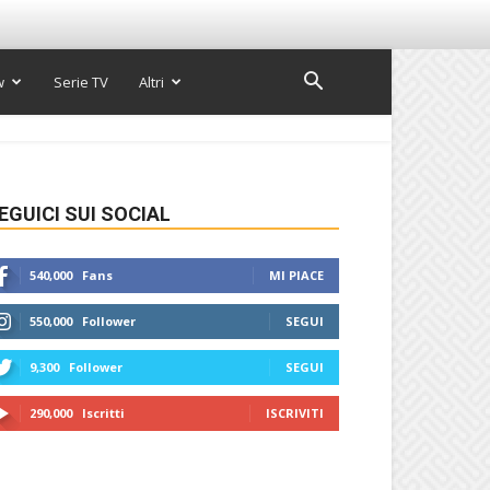
w
Serie TV
Altri
EGUICI SUI SOCIAL
540,000
Fans
MI PIACE
550,000
Follower
SEGUI
9,300
Follower
SEGUI
290,000
Iscritti
ISCRIVITI