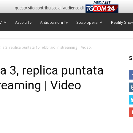
V
Ascolti Tv
Anticipazioni Tv
Soap opera
Reality Sho
glia 3, replica puntata 15 febbraio in streaming | Video...
S
ia 3, replica puntata
treaming | Video