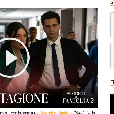
G
F
braio
– con la soap turca
Segreti di famiglia
(
Yargi
). Nella