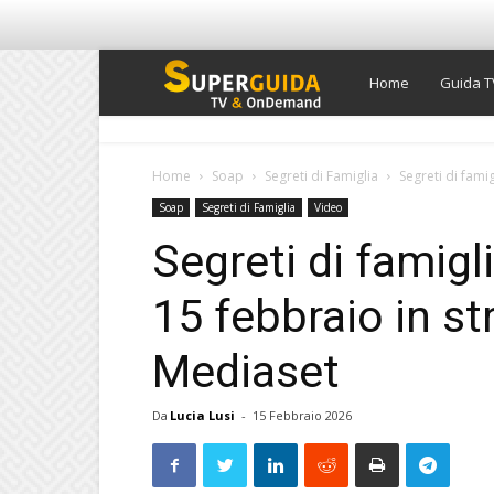
Super
Home
Guida T
Guida
Home
Soap
Segreti di Famiglia
Segreti di fami
Soap
Segreti di Famiglia
Video
TV
Segreti di famigl
15 febbraio in s
Mediaset
Da
Lucia Lusi
-
15 Febbraio 2026