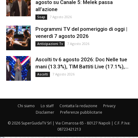
agosto su Canale 5: Melek passa
all’azione
7 Agosto 2026
Soap
Programmi TV del pomeriggio di oggi |
venerdì 7 agosto 2026
7 Agosto 2026
Anticipazioni Tv
Ascolti tv 6 agosto 2026: Doc Nelle tue
mani (13.3%), TIM Battiti Live (17.1%),...
7 Agosto 2026
Ascolti
Chi siamo
Lo staff
Contatta la redazione
Privacy
Disclaimer
Preferenze pubblicitarie
© 2026 SuperGuidaTV Srl | Via Cimarosa 65 - 80127 Napoli | C.F. P.Iva:
08723421213