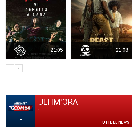
21:05
21:08
ULTIM'ORA
-
-
TUTTE LE NEWS