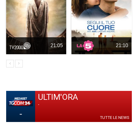
21:05
21:10
ULTIM'ORA
-
-
TUTTE LE NEWS