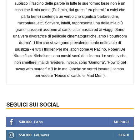
subisco il fascino delle parole in tutte le sue forme: forse non è un
caso che il mio nome (Eufemia, dal greco “ eu phemì ” = colei che
parla bene) contenga un verbo che significa 'parlare, dire,
raccontare, etc'. Scrivere, infatti, rappresenta una delle mie più
grandi passioni assieme al canto, alla musica ed ai viaggi. Sono
una vera divoratrice di pellicole cinematografiche, amo i ‘courtroom
drama’ - i film che si svolgono prevalentemente nelle aule di
giustizia - e tutti i thriller. Per me, attori come Al Pacino, Robert De
Niro e Jack Nicholson sono mostri sacri del cinema. Le serie tv che
non smetterei mai di rivedere, invece, sono ‘Gomorra’, ‘How to get
away with murder’ e ‘Lie to me’ (anche se vorrei trovare il tempo
per vedere ‘House of cards’ e ‘Mad Men’).
SEGUICI SUI SOCIAL
540,000
Fans
MI PIACE
550,000
Follower
SEGUI