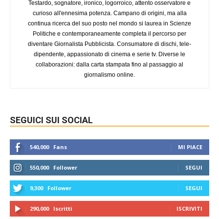
Testardo, sognatore, ironico, logorroico, attento osservatore e
curioso all'ennesima potenza. Campano di origini, ma alla
continua ricerca del suo posto nel mondo si laurea in Scienze
Politiche e contemporaneamente completa il percorso per
diventare Giornalista Pubblicista. Consumatore di dischi, tele-
dipendente, appassionato di cinema e serie tv. Diverse le
collaborazioni: dalla carta stampata fino al passaggio al
giornalismo online.
SEGUICI SUI SOCIAL
540,000
Fans
MI PIACE
550,000
Follower
SEGUI
9,300
Follower
SEGUI
290,000
Iscritti
ISCRIVITI