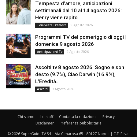
Tempesta d’amore, anticipazioni
settimanali dal 10 al 14 agosto 2026:
Henry viene rapito
9 Agosto 2026
Tempesta D'amore
Programmi TV del pomeriggio di oggi |
domenica 9 agosto 2026
9 Agosto 2026
Anticipazioni Tv
Ascolti tv 8 agosto 2026: Sogno e son
desto (9.7%), Ciao Darwin (16.9%),
L’Eredità...
9 Agosto 2026
Ascolti
Chi siamo
Lo staff
Contatta la redazione
Privacy
Disclaimer
Preferenze pubblicitarie
© 2026 SuperGuidaTV Srl | Via Cimarosa 65 - 80127 Napoli | C.F. P.Iva: