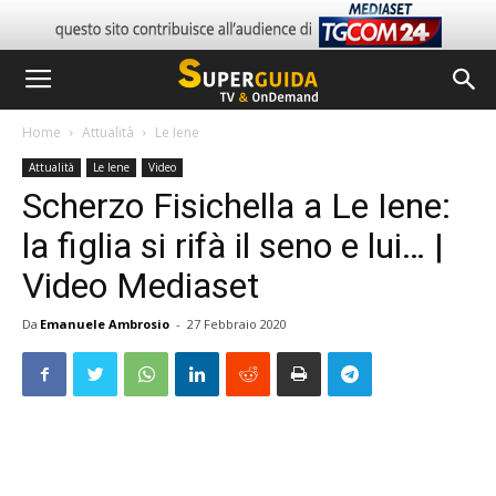
Home
Attualità
Le Iene
Attualità
Le Iene
Video
Scherzo Fisichella a Le Iene:
la figlia si rifà il seno e lui… |
Video Mediaset
Da
Emanuele Ambrosio
-
27 Febbraio 2020