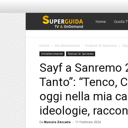
Super
Home
Guida T
Guida
Home
Intrattenimento
Festival di Sanremo
Say
Intrattenimento
Festival di Sanremo
TV
Sayf a Sanremo 2
Tanto”: “Tenco, C
oggi nella mia c
ideologie, racco
Da
Nunzio Zeccato
-
11 Febbraio 2026