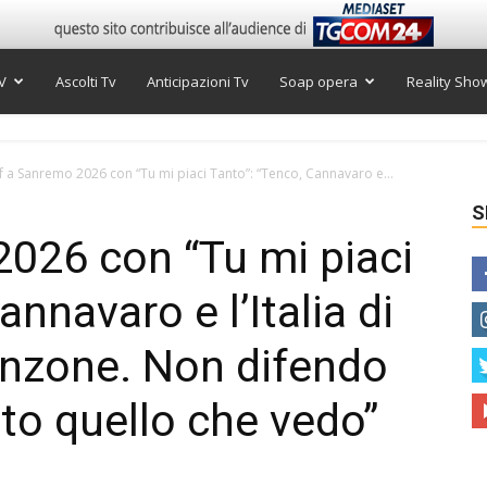
V
Ascolti Tv
Anticipazioni Tv
Soap opera
Reality Sho
f a Sanremo 2026 con “Tu mi piaci Tanto”: “Tenco, Cannavaro e...
S
026 con “Tu mi piaci
annavaro e l’Italia di
anzone. Non difendo
nto quello che vedo”