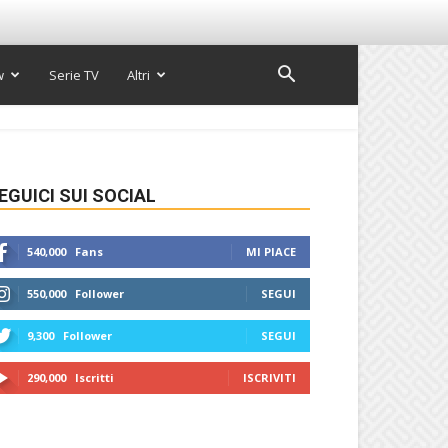
w
Serie TV
Altri
EGUICI SUI SOCIAL
540,000
Fans
MI PIACE
550,000
Follower
SEGUI
9,300
Follower
SEGUI
290,000
Iscritti
ISCRIVITI