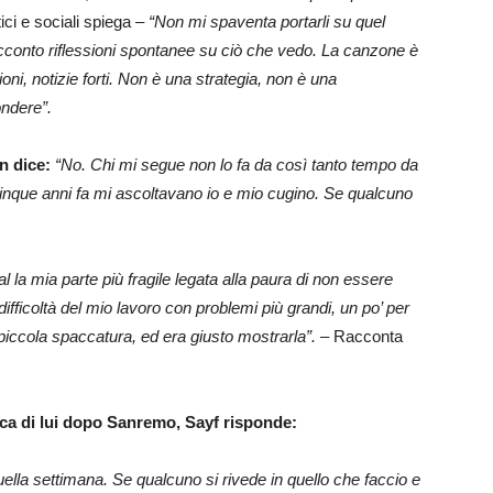
tici e sociali spiega –
“Non mi spaventa portarli su quel
acconto riflessioni spontanee su ciò che vedo. La canzone è
ioni, notizie forti. Non è una strategia, non è una
ondere”.
an dice:
“No. Chi mi segue non lo fa da così tanto tempo da
que anni fa mi ascoltavano io e mio cugino. Se qualcuno
l la mia parte più fragile legata alla paura di non essere
difficoltà del mio lavoro con problemi più grandi, un po’ per
 piccola spaccatura, ed era giusto mostrarla”.
– Racconta
dica di lui dopo Sanremo, Sayf risponde:
quella settimana. Se qualcuno si rivede in quello che faccio e