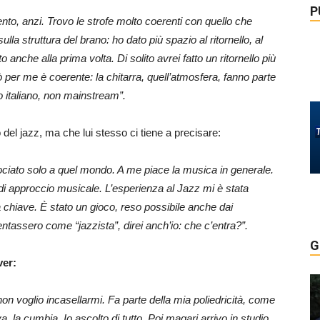
P
to, anzi. Trovo le strofe molto coerenti con quello che
ulla struttura del brano: ho dato più spazio al ritornello, al
 anche alla prima volta. Di solito avrei fatto un ritornello più
per me è coerente: la chitarra, quell’atmosfera, fanno parte
o italiano, non mainstream”.
del jazz, ma che lui stesso ci tiene a precisare:
ociato solo a quel mondo. A me piace la musica in generale.
lo di approccio musicale. L’esperienza al Jazz mi è stata
a chiave. È stato un gioco, reso possibile anche dai
entassero come “jazzista”, direi anch’io: che c’entra?”.
G
over:
on voglio incasellarmi. Fa parte della mia poliedricità, come
 la cumbia. Io ascolto di tutto. Poi magari arrivo in studio,