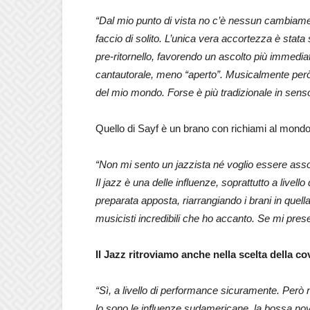
“Dal mio punto di vista no c’è nessun cambiamen
faccio di solito. L’unica vera accortezza è stata s
pre-ritornello, favorendo un ascolto più immediato
cantautorale, meno “aperto”. Musicalmente però 
del mio mondo. Forse è più tradizionale in sens
Quello di Sayf è un brano con richiami al mondo 
“Non mi sento un jazzista né voglio essere ass
Il jazz è una delle influenze, soprattutto a livel
preparata apposta, riarrangiando i brani in quell
musicisti incredibili che ho accanto. Se mi pres
Il Jazz ritroviamo anche nella scelta della c
“Sì, a livello di performance sicuramente. Però n
lo sono le influenze sudamericane, la bossa nova,