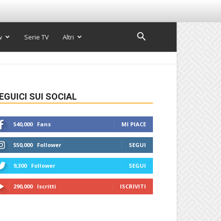
w
Serie TV
Altri
EGUICI SUI SOCIAL
540,000
Fans
MI PIACE
550,000
Follower
SEGUI
9,300
Follower
SEGUI
290,000
Iscritti
ISCRIVITI