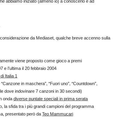
he abbiamo iniziato (almeno io) a conoscerlo e ad
a
n considerazione da Mediaset, qualche breve accenno sulla
amente viene proposto come gioco a premi
 e l’ultima il 20 febbraio 2004
di Italia 1
ui “Canzone in maschera”, “Fuori uno”, “Countdown”,
ale dove indovinare 7 canzoni in 30 secondi)
in onda
diverse puntate speciali in prima serata
o
, la sfida tra i più grandi campioni del programma
ma, presentato però da
Teo Mammucari