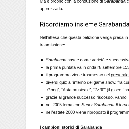
Ma è proprio con la conduzione di
Sarabanda
c
apprezzarlo.
Ricordiamo insieme Saraband
Nell’attesa che questa petizione venga presa i
trasmissione:
Sarabanda
nasce come varietà e successiv
la prima puntata va in onda l’8 settembre 1997
il programma viene trasmesso nel
preserale 
diversi quiz
all’interno del game show, fra c
“Gong”, “Asta musicale”, “7×30” (il gioco fin
grazie al grande successo riscosso, vanno 
nel 2005 torna con
Super Sarabanda-Il torne
nell’estate 2009 viene riproposto il program
I campioni storici di Sarabanda