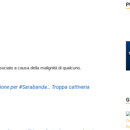
P
ssociato a causa della malignità di qualcuno.
tizione per #Sarabanda… Troppa cattiveria
G