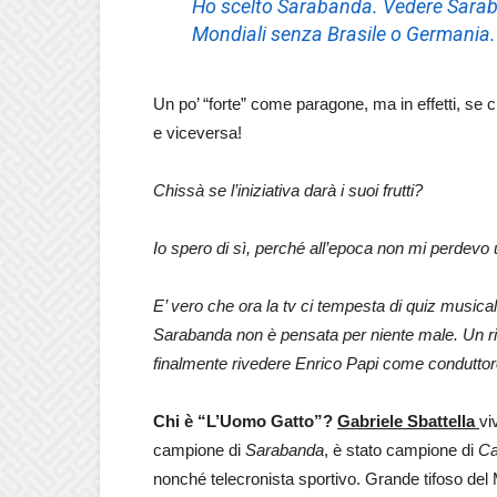
Ho scelto
Sarabanda
. Vedere
Sara
Mondiali senza Brasile o Germania.
Un po’ “forte” come paragone, ma in effetti, se
e viceversa!
Chissà se l’iniziativa darà i suoi frutti?
Io spero di sì, perché all’epoca non mi perdevo 
E’ vero che ora la tv ci tempesta di quiz musicali
Sarabanda non è pensata per niente male. Un ri
finalmente rivedere Enrico Papi come conduttore.
Chi è “L’Uomo
Gatto”?
Gabriele Sbattella
vi
campione di
Sarabanda
, è stato campione di
Ca
nonché telecronista sportivo. Grande tifoso del 