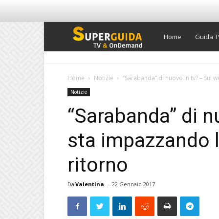
Super
Home
Guida T
Guida
Home
Notizie
“Sarabanda” di nuovo in tv? – Sul w
Notizie
TV
“Sarabanda” di n
sta impazzando la
ritorno
Da
Valentina
-
22 Gennaio 2017