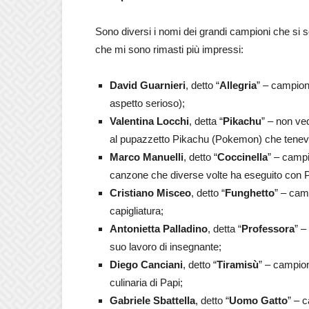
Sono diversi i nomi dei grandi campioni che si s
che mi sono rimasti più impressi:
David Guarnieri
, detto “
Allegria
” – campion
aspetto serioso);
Valentina Locchi
, detta “
Pikachu
” – non ve
al pupazzetto Pikachu (Pokemon) che tenev
Marco Manuelli
, detto “
Coccinella
” – camp
canzone che diverse volte ha eseguito con P
Cristiano Misceo
, detto “
Funghetto
” – cam
capigliatura;
Antonietta Palladino
, detta “
Professora
” –
suo lavoro di insegnante;
Diego Canciani
, detto “
Tiramisù
” – campio
culinaria di Papi;
Gabriele Sbattella
, detto “
Uomo Gatto
” – 