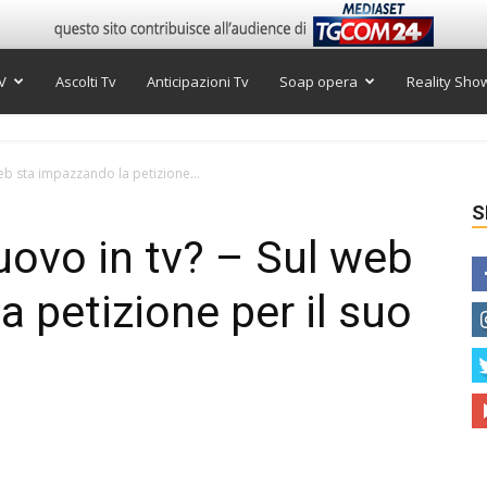
V
Ascolti Tv
Anticipazioni Tv
Soap opera
Reality Sho
eb sta impazzando la petizione...
S
uovo in tv? – Sul web
 petizione per il suo