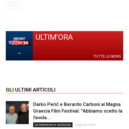
ULTIM'ORA
-
-
TUTTE LE NEWS
GLI ULTIMI ARTICOLI
Darko Perić e Berardo Carboni al Magna
Graecia Film Festival: “Abbiamo scelto la
favola...
6 Agosto 2026
Le interviste in esclusiva