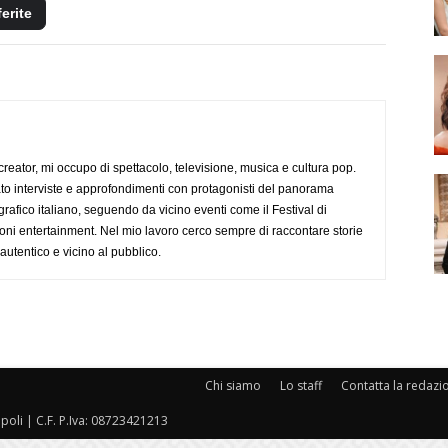
ferite
creator, mi occupo di spettacolo, televisione, musica e cultura pop.
ato interviste e approfondimenti con protagonisti del panorama
rafico italiano, seguendo da vicino eventi come il Festival di
oni entertainment. Nel mio lavoro cerco sempre di raccontare storie
, autentico e vicino al pubblico.
Chi siamo
Lo staff
Contatta la redazi
oli | C.F. P.Iva: 08723421213