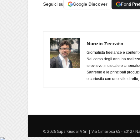
Seguici su
Google
Discover
Fonti
Pre
Nunzio Zeccato
Giornalista freelance e content 
Nel corso degli anni ha realizz
televisivo, musicale e cinematog
Sanremo e le principali produzi
e curiosità con uno stile diretto
© 2026 SuperGuidaTV Srl | Via Cimarosa 65 - 80127 Nap