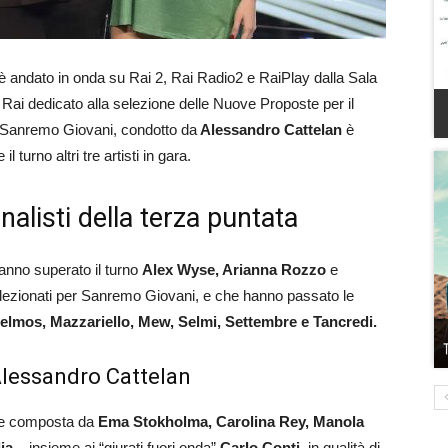
 è andato in onda su Rai 2, Rai Radio2 e RaiPlay dalla Sala
 Rai dedicato alla selezione delle Nuove Proposte per il
 Sanremo Giovani, condotto da
Alessandro Cattelan
è
 turno altri tre artisti in gara.
alisti della terza puntata
hanno superato il turno
Alex Wyse, Arianna Rozzo
e
elezionati per Sanremo Giovani, e che hanno passato le
elmos, Mazzariello, Mew, Selmi, Settembre e Tancredi.
Alessandro Cattelan
le composta da
Ema Stokholma, Carolina Rey, Manola
ia
– insieme ai “giurati fuori onda”
Carlo Conti,
in qualità di