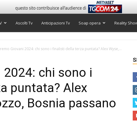
V
Ascolti Tv
Anticipazioni Tv
Soap opera
Reality Sho
remo Giovani 2024: chi sono i finalisti della terza puntata? Alex Wyse,...
S
2024: chi sono i
rza puntata? Alex
ozzo, Bosnia passano