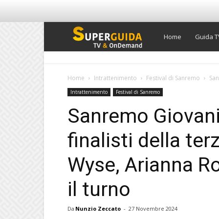
Super
Home
Guida T
Guida
Home
Intrattenimento
Festival di Sanremo
San
Intrattenimento
Festival di Sanremo
TV
Sanremo Giovani 
finalisti della te
Wyse, Arianna R
il turno
Da
Nunzio Zeccato
-
27 Novembre 2024