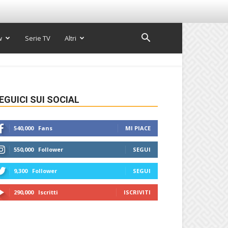
w
Serie TV
Altri
EGUICI SUI SOCIAL
540,000
Fans
MI PIACE
550,000
Follower
SEGUI
9,300
Follower
SEGUI
290,000
Iscritti
ISCRIVITI