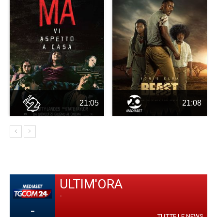
21:05
21:08
ULTIM'ORA
-
-
TUTTE LE NEWS