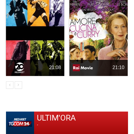
21:08
21:10
ULTIM'ORA
-