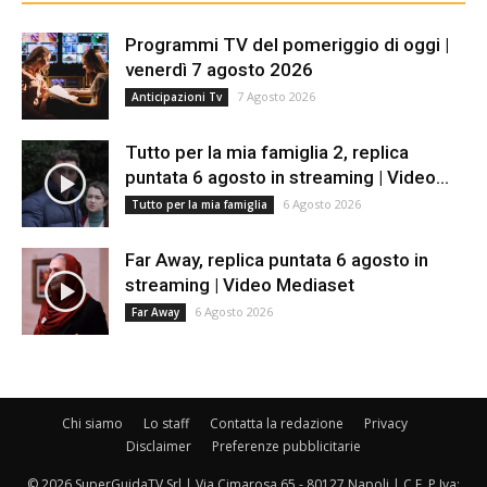
Programmi TV del pomeriggio di oggi |
venerdì 7 agosto 2026
7 Agosto 2026
Anticipazioni Tv
Tutto per la mia famiglia 2, replica
puntata 6 agosto in streaming | Video...
6 Agosto 2026
Tutto per la mia famiglia
Far Away, replica puntata 6 agosto in
streaming | Video Mediaset
6 Agosto 2026
Far Away
Chi siamo
Lo staff
Contatta la redazione
Privacy
Disclaimer
Preferenze pubblicitarie
© 2026 SuperGuidaTV Srl | Via Cimarosa 65 - 80127 Napoli | C.F. P.Iva: