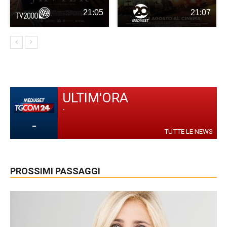
21:05
21:07
ULTIM'ORA
-
-
TUTTE LE NEWS
PROSSIMI PASSAGGI