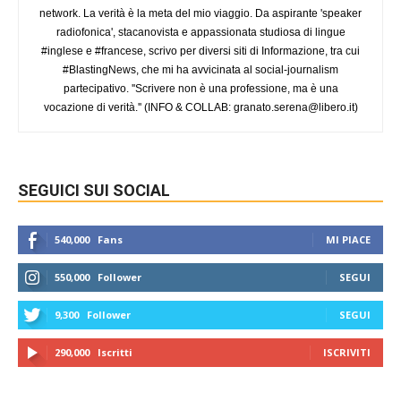
network. La verità è la meta del mio viaggio. Da aspirante 'speaker
radiofonica', stacanovista e appassionata studiosa di lingue
#inglese e #francese, scrivo per diversi siti di Informazione, tra cui
#BlastingNews, che mi ha avvicinata al social-journalism
partecipativo. ''Scrivere non è una professione, ma è una
vocazione di verità.'' (INFO & COLLAB:
granato.serena@libero.it
)
SEGUICI SUI SOCIAL
540,000
Fans
MI PIACE
550,000
Follower
SEGUI
9,300
Follower
SEGUI
290,000
Iscritti
ISCRIVITI