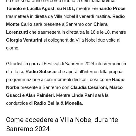
Lo stesso faranno nel corso di tutta la settimana
Melita
Toniolo e Lucilla Agosti su R101,
mentre
Fernando Proce
trasmetterà in diretta da Villa Nobel il venerdì mattina.
Radio
Monte Carlo
sarà presente a Sanremo con
Chiara
Lorenzutti
che trasmetterà in diretta tra le 16 e le 18, mentre
Giorgia Venturini
si collegherà da Villa Nobel due volte al
giorno.
Gli artisti in gara al Festival di Sanremo 2024 interverranno in
diretta su
Radio Subasio
che aprirà all’interno della propria
programmazione alcuni momenti dedicati, così come
Radio
Norba
presente a Sanremo con
Claudia Cesaroni, Marco
Guacci e Alan Palmieri.
Mentre
Linda Pani
sarà la
conduttrice di
Radio Bellla & Monella.
Come accedere a Villa Nobel durante
Sanremo 2024