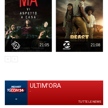
21:05
21:08
ULTIM'ORA
-
-
TUTTE LE NEWS