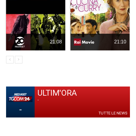
21:08
21:10
ULTIM'ORA
-
-
TUTTE LE NEWS