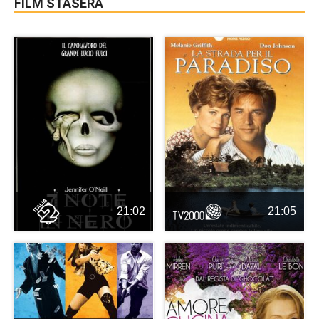
FILM STASERA
21:02
21:05