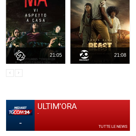
21:05
21:08
ULTIM'ORA
-
-
TUTTE LE NEWS