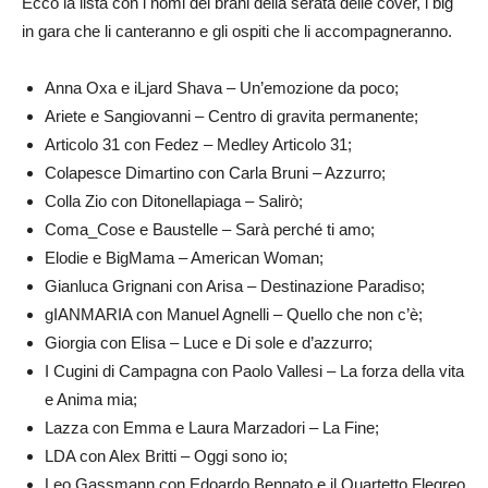
Ecco la lista con i nomi dei brani della serata delle cover, i big
in gara che li canteranno e gli ospiti che li accompagneranno.
Anna Oxa e iLjard Shava – Un’emozione da poco;
Ariete e Sangiovanni – Centro di gravita permanente;
Articolo 31 con Fedez – Medley Articolo 31;
Colapesce Dimartino con Carla Bruni – Azzurro;
Colla Zio con Ditonellapiaga – Salirò;
Coma_Cose e Baustelle – Sarà perché ti amo;
Elodie e BigMama – American Woman;
Gianluca Grignani con Arisa – Destinazione Paradiso;
gIANMARIA con Manuel Agnelli – Quello che non c’è;
Giorgia con Elisa – Luce e Di sole e d’azzurro;
I Cugini di Campagna con Paolo Vallesi – La forza della vita
e Anima mia;
Lazza con Emma e Laura Marzadori – La Fine;
LDA con Alex Britti – Oggi sono io;
Leo Gassmann con Edoardo Bennato e il Quartetto Flegreo