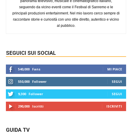
panorama televisivo, musicale e cinematografico italiano,
seguendo da vicino eventi come il Festival di Sanremo e le
principali produzioni entertainment. Nel mio lavoro cerco sempre di
raccontare storie e curiosità con uno stile diretto, autentico e vicino
al pubblico.
SEGUICI SUI SOCIAL
540,000
Fans
MI PIACE
550,000
Follower
SEGUI
9,300
Follower
SEGUI
290,000
Iscritti
ISCRIVITI
GUIDA TV