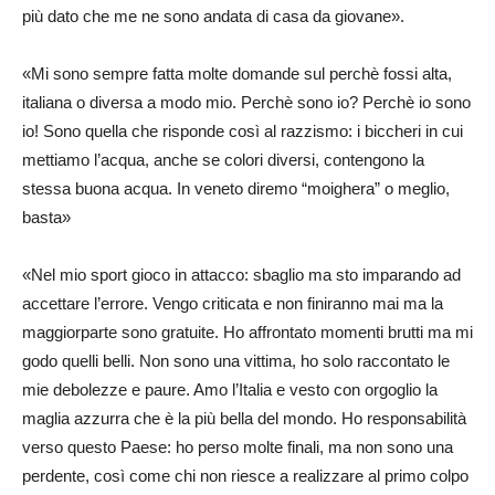
più dato che me ne sono andata di casa da giovane».
«Mi sono sempre fatta molte domande sul perchè fossi alta,
italiana o diversa a modo mio. Perchè sono io? Perchè io sono
io! Sono quella che risponde così al razzismo: i biccheri in cui
mettiamo l’acqua, anche se colori diversi, contengono la
stessa buona acqua. In veneto diremo “moighera” o meglio,
basta»
«Nel mio sport gioco in attacco: sbaglio ma sto imparando ad
accettare l’errore. Vengo criticata e non finiranno mai ma la
maggiorparte sono gratuite. Ho affrontato momenti brutti ma mi
godo quelli belli. Non sono una vittima, ho solo raccontato le
mie debolezze e paure. Amo l’Italia e vesto con orgoglio la
maglia azzurra che è la più bella del mondo. Ho responsabilità
verso questo Paese: ho perso molte finali, ma non sono una
perdente, così come chi non riesce a realizzare al primo colpo