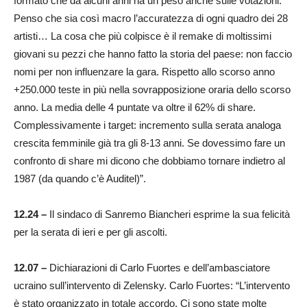
formato che da alcuni anni ha un peso anche sulle votazioni.
Penso che sia così macro l’accuratezza di ogni quadro dei 28
artisti… La cosa che più colpisce è il remake di moltissimi
giovani su pezzi che hanno fatto la storia del paese: non faccio
nomi per non influenzare la gara. Rispetto allo scorso anno
+250.000 teste in più nella sovrapposizione oraria dello scorso
anno. La media delle 4 puntate va oltre il 62% di share.
Complessivamente i target: incremento sulla serata analoga
crescita femminile già tra gli 8-13 anni. Se dovessimo fare un
confronto di share mi dicono che dobbiamo tornare indietro al
1987 (da quando c’è Auditel)”.
12.24 –
Il sindaco di Sanremo Biancheri esprime la sua felicità
per la serata di ieri e per gli ascolti.
12.07 –
Dichiarazioni di Carlo Fuortes e dell’ambasciatore
ucraino sull’intervento di Zelensky. Carlo Fuortes: “L’intervento
è stato organizzato in totale accordo. Ci sono state molte