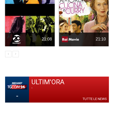
21:08
21:10
ULTIM'ORA
-
-
TUTTE LE NEWS