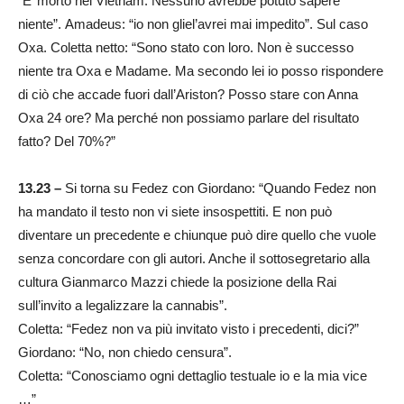
“E’ morto nel Vietnam. Nessuno avrebbe potuto sapere
niente”. Amadeus: “io non gliel’avrei mai impedito”. Sul caso
Oxa. Coletta netto: “Sono stato con loro. Non è successo
niente tra Oxa e Madame. Ma secondo lei io posso rispondere
di ciò che accade fuori dall’Ariston? Posso stare con Anna
Oxa 24 ore? Ma perché non possiamo parlare del risultato
fatto? Del 70%?”
13.23 –
Si torna su Fedez con Giordano: “Quando Fedez non
ha mandato il testo non vi siete insospettiti. E non può
diventare un precedente e chiunque può dire quello che vuole
senza concordare con gli autori. Anche il sottosegretario alla
cultura Gianmarco Mazzi chiede la posizione della Rai
sull’invito a legalizzare la cannabis”.
Coletta: “Fedez non va più invitato visto i precedenti, dici?”
Giordano: “No, non chiedo censura”.
Coletta: “Conosciamo ogni dettaglio testuale io e la mia vice
…”