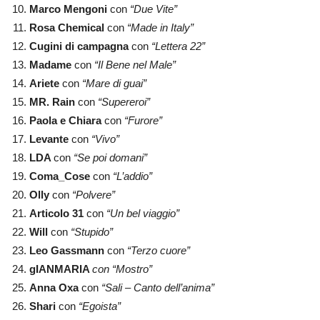
Marco Mengoni
con
“Due Vite”
Rosa Chemical
con
“Made in Italy”
Cugini di campagna
con
“Lettera 22”
Madame
con
“Il Bene nel Male”
Ariete
con
“Mare di guai”
MR. Rain
con
“Supereroi”
Paola e Chiara
con
“Furore”
Levante
con
“Vivo”
LDA
con
“Se poi domani”
Coma_Cose
con
“L’addio”
Olly
con
“Polvere”
Articolo 31
con
“Un bel viaggio”
Will
con
“Stupido”
Leo Gassmann
con
“Terzo cuore”
gIANMARIA
con “Mostro”
Anna Oxa
con
“Sali – Canto dell’anima”
Shari
con
“Egoista”