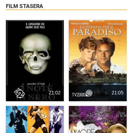
FILM STASERA
21:02
21:05