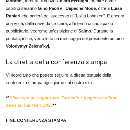
Morandi
, tornerà di nuovo
Chiara Ferragni
, mentre come
ospiti ci saranno
Gino Paoli
e i
Depeche Mode
, oltre a
Luisa
Ranieri
che parlerà del successo di “Lolita Lobosco”. E ancora
una volta, dalla nave da crociera, all’interno di uno spazio
pubblicitario, vedremo un’esibizione di
Salmo
. Durante la
puntata, infine, verrà letto un messaggio del presidente ucraino
Volodymyr Zelens’kyj.
La diretta della conferenza stampa
Vi ricordiamo che potrete seguire la diretta testuale della
conferenza stampa ogni giorno sul nostro sito.
**
Clicca qui per aggiornare l’articolo e leggere le ultime
news su Sanremo 2023
**
FINE CONFERENZA STAMPA