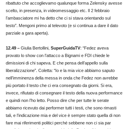
ribattuto che accoglievamo qualunque forma Zelensky avesse
scelto, in presenza, in videomessaggio etc. Il 2 febbraio
l’ambasciatore mi ha detto che ci si stava orientando sul
testo”. Mengoni primo al televoto (e si continua a dare il dato
parziale a gara aperta).
12.49 –
Giulia Bertollini,
SuperGuidaTV
: “Fedez aveva
provato lo show con l’attacco a Bignami e FDI chiede le
dimissioni di chi sapeva. E che pensa dell’appello sulla
liberalizzazione”. Coletta: “Io e la mia vice abbiamo saputo
nell’imminenza della messa in onda che Fedez non avrebbe
più portato il testo che ci era consegnato da giorni. Si era,
invece, rifiutato di consegnare il testo della nuova performance
e quindi non l’ho letto. Posso dire che per tutte le serate
abbiamo ricevuto dai performer tutti i testi, che sono rimasti
tali, e l’indicazione mia e del vice è sempre stato quella di non
fare mai riferimenti politici perché sebbene non ci sia par