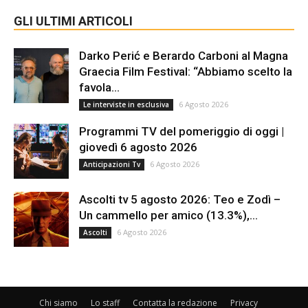
GLI ULTIMI ARTICOLI
Darko Perić e Berardo Carboni al Magna
Graecia Film Festival: “Abbiamo scelto la
favola...
6 Agosto 2026
Le interviste in esclusiva
Programmi TV del pomeriggio di oggi |
giovedì 6 agosto 2026
6 Agosto 2026
Anticipazioni Tv
Ascolti tv 5 agosto 2026: Teo e Zodì –
Un cammello per amico (13.3%),...
6 Agosto 2026
Ascolti
Chi siamo
Lo staff
Contatta la redazione
Privacy