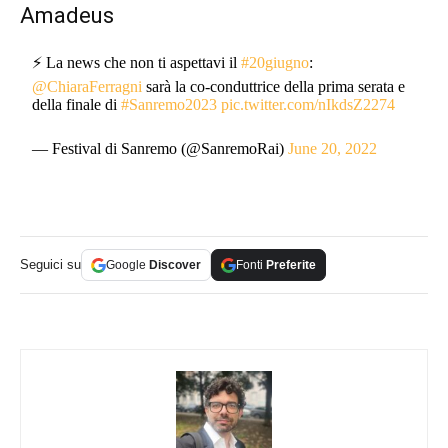
Amadeus
⚡️ La news che non ti aspettavi il
#20giugno
:
@ChiaraFerragni
sarà la co-conduttrice della prima serata e
della finale di
#Sanremo2023
pic.twitter.com/nIkdsZ2274
— Festival di Sanremo (@SanremoRai)
June 20, 2022
Seguici su
Google
Discover
Fonti
Preferite