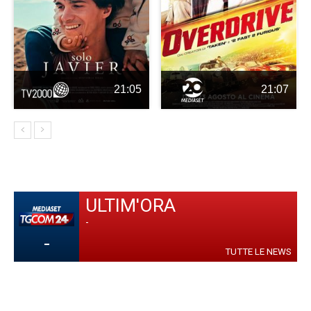
21:05
21:07
ULTIM'ORA
-
-
TUTTE LE NEWS