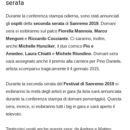
serata
Durante la conferenza stampa odierna, sono stati annunciati
gli
ospiti
della
seconda serata
di
Sanremo 2019
. Domani
sera si esibiranno sul palco
Fiorella Mannoia
,
Marco
Mengoni
e
Riccardo Cocciante
. Ci saranno, inoltre,
anche
Michelle Hunziker
, il duo comico
Pio e
Amedeo
,
Laura Chiatti
e
Michele Riondino
. Domani sera
sarà assegnato anche il premio alla carriera per Pino Daniele,
artista scomparso tragicamente il 4 gennaio 2015.
Durante la seconda serata del
Festival di Sanremo 2019
si
esibiranno la metà degli artisti in gara (la lista sarà annunciata
durante la conferenza stampa di domani pomeriggio). Questa
sera, invece, si esibiranno tutti i big in gara e sarà aperto il
televoto.
Tantissimi ospiti anche questa sera: da Andrea e Matteo