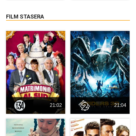
FILM STASERA
21:02
21:04