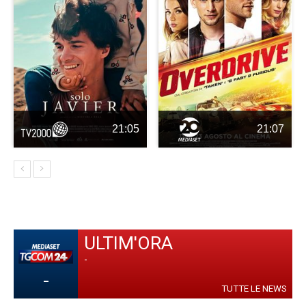
21:05
21:07
ULTIM'ORA
-
-
TUTTE LE NEWS