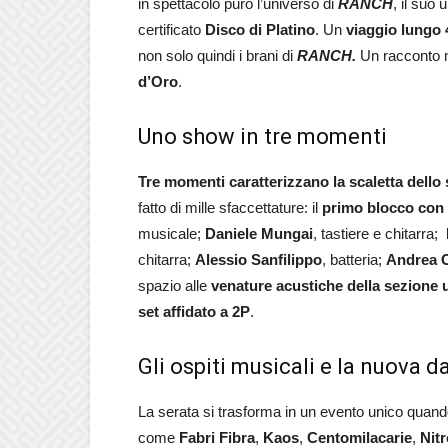
in spettacolo puro l’universo di
RANCH
, il suo 
certificato
Disco di Platino
. Un
viaggio lungo 4
non solo quindi i brani di
RANCH.
Un racconto 
d’Oro
.
Uno show in tre momenti
T
re momenti caratterizzano la scaletta dello
fatto di mille sfaccettature: il
primo blocco con l
musicale;
Daniele Mungai
, tastiere e chitarra;
chitarra;
Alessio Sanfilippo
, batteria;
Andrea 
spazio alle
venature acustiche della sezione
set affidato a 2P
.
Gli ospiti musicali e la nuova d
La serata si trasforma in un evento unico quando
come
Fabri Fibra
,
Kaos
,
Centomilacarie
,
Nitr