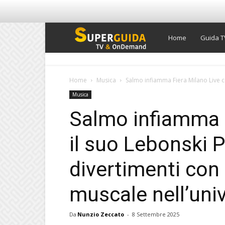
Super
Home
Guida T
Guida
Home
Musica
Salmo infiamma Fiera Milano Live co
Musica
TV
Salmo infiamma F
il suo Lebonski 
divertimenti con 
muscale nell’univ
Da
Nunzio Zeccato
-
8 Settembre 2025