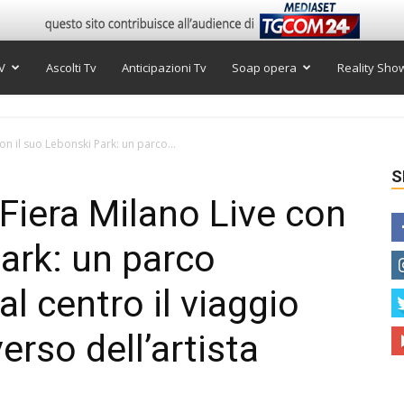
V
Ascolti Tv
Anticipazioni Tv
Soap opera
Reality Sho
n il suo Lebonski Park: un parco...
S
iera Milano Live con
Park: un parco
al centro il viaggio
erso dell’artista