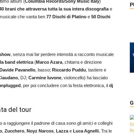
ultimo album (
Columbia Records/Sony Music Italy
)
P
0 brani che attraversa tutta la sua intera discografia
e
musicale che vanta ben
77 Dischi di Platino
e
50 Dischi
 show
, senza mai far perdere intensità a racconto musicale
a band elettrica
(
Marco Azara
, chitarra e direzione
Davide Pavanello
, basso;
Riccardo Puddu
, tastiere e
Ciaudano
, DJ;
Carmine Iuvone
, violoncello) ha lasciato
 unplugged
, per poi concludere con la festa elettronica, il
dj
G
ata del tour
 a raggiungere il padrone di casa sono gli amici e colleghi
o
,
Zucchero
,
Noyz Narcos
,
Lazza
e
Luca Agnelli.
Tra le