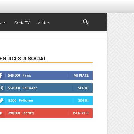
w
Serie TV
Altri
EGUICI SUI SOCIAL
540,000
Fans
MI PIACE
550,000
Follower
SEGUI
9,300
Follower
SEGUI
290,000
Iscritti
ISCRIVITI