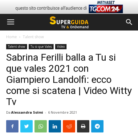
Home
Talent show
Talent show
Tu si que Vales
Video
Sabrina Ferilli balla a Tu si
que vales 2021 con
Giampiero Landolfi: ecco
come si scatena | Video Witty
Tv
Da
Alessandra Solmi
-
6 Novembre 2021