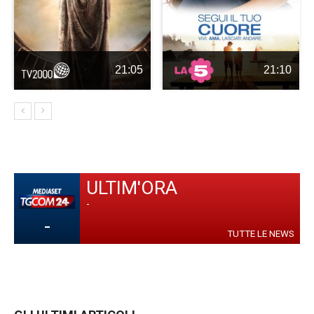
21:05
21:10
ULTIM'ORA
-
-
TUTTE LE NEWS