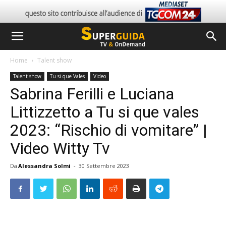
Home
Talent show
Talent show
Tu si que Vales
Video
Sabrina Ferilli e Luciana
Littizzetto a Tu si que vales
2023: “Rischio di vomitare” |
Video Witty Tv
Da
Alessandra Solmi
-
30 Settembre 2023