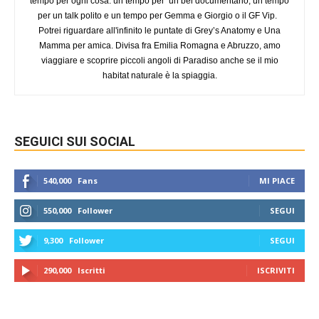
tempo per ogni cosa: un tempo per un bel documentario, un tempo
per un talk polito e un tempo per Gemma e Giorgio o il GF Vip.
Potrei riguardare all'infinito le puntate di Grey’s Anatomy e Una
Mamma per amica. Divisa fra Emilia Romagna e Abruzzo, amo
viaggiare e scoprire piccoli angoli di Paradiso anche se il mio
habitat naturale è la spiaggia.
SEGUICI SUI SOCIAL
540,000
Fans
MI PIACE
550,000
Follower
SEGUI
9,300
Follower
SEGUI
290,000
Iscritti
ISCRIVITI