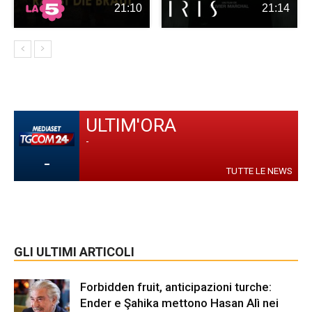
21:10
21:14
ULTIM'ORA
-
-
TUTTE LE NEWS
GLI ULTIMI ARTICOLI
Forbidden fruit, anticipazioni turche:
Ender e Şahika mettono Hasan Alì nei