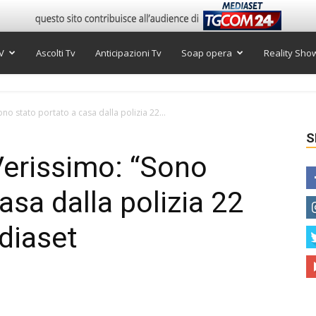
V
Ascolti Tv
Anticipazioni Tv
Soap opera
Reality Sho
no stato portato a casa dalla polizia 22...
S
Verissimo: “Sono
asa dalla polizia 22
ediaset