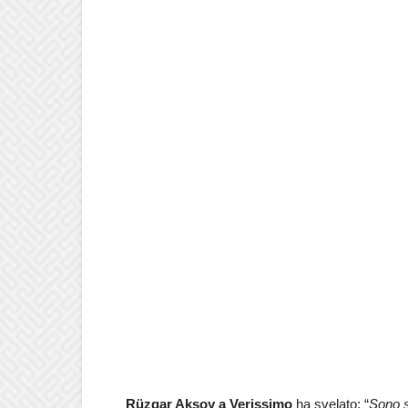
Rüzgar Aksoy a Verissimo
ha svelato: “
Sono s