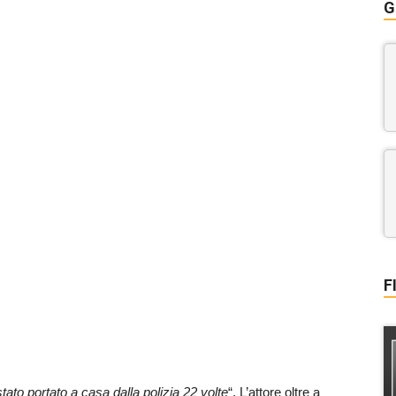
G
F
tato portato a casa dalla polizia 22 volte
“. L’attore oltre a