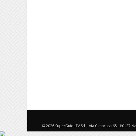
© 2026 SuperGuidaTV Srl | Via Cimarosa 65 - 80127 Nap