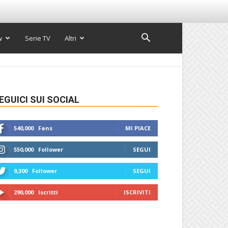
w
Serie TV
Altri
EGUICI SUI SOCIAL
540,000
Fans
MI PIACE
550,000
Follower
SEGUI
9,300
Follower
SEGUI
290,000
Iscritti
ISCRIVITI