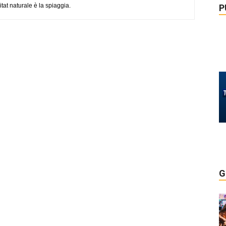
tat naturale è la spiaggia.
P
G