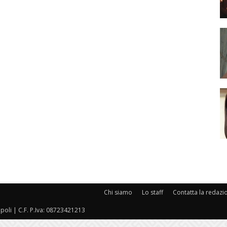
Chi siamo
Lo staff
Contatta la redazi
oli | C.F. P.Iva: 08723421213