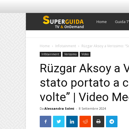
Super
Home
Guida T
Guida
Home
Infotainment
Rüzgar Aksoy a Verissimo: “So
Infotainment
Verissimo
Video
TV
Rüzgar Aksoy a 
stato portato a c
volte” | Video M
Da
Alessandra Solmi
-
8 Settembre 2024