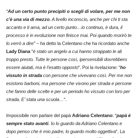
“
Ad un certo punto precipiti o scegli di volare, per me non
c’è una via di mezzo
. A livello inconscio, anche per chi ti sta
accanto e ti ama, ad un certo punto…io continuo, è dura, il
processo è in evoluzione non finisce mai. Poi quando morirò te
lo verrò a dire” – ha
detto la Celentano che ha ricordato anche
Lady Diana
“
è stato un angelo a cui hanno strappato le ali
troppo presto. Tutte le persone così, ipersensibili dovrebbero
essere aiutati, ma è l’esatto opposto
“. Poi la rivelazione: “
ho
vissuto in strada
con persone che vivevano così. Per me non
esistono barboni, ma persone che vivono per strada e persone
che fanno delle scelte e per un periodo ho vissuto con loro per
strada. E’ stata una scuola…
“.
Impossibile non parlare del papà
Adriano Celentano
: “
papà è
sempre stato avanti
. Io lo guardo da Adriano Celentano e
dopo penso che è mio padre, lo guardo molto oggettiva
“. La