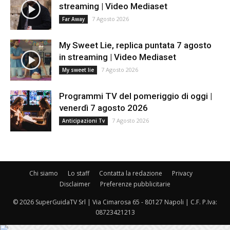
streaming | Video Mediaset
7 Agosto 2026
Far Away
My Sweet Lie, replica puntata 7 agosto
in streaming | Video Mediaset
7 Agosto 2026
My sweet lie
Programmi TV del pomeriggio di oggi |
venerdì 7 agosto 2026
7 Agosto 2026
Anticipazioni Tv
Chi siamo
Lo staff
Contatta la redazione
Privacy
Disclaimer
Preferenze pubblicitarie
© 2026 SuperGuidaTV Srl | Via Cimarosa 65 - 80127 Napoli | C.F. P.Iva:
08723421213