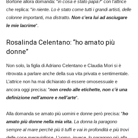
Bortone allora domanda: “
in cosa è stato papà?
” con l’attrice
che replica: “
in niente. Lo è stato come tutti i grandi artisti, delle
colonne importanti, ma distratto.
Non c’era lui ad asciugare
le mie lacrime
“.
Rosalinda Celentano: “ho amato più
donne”
Non solo, la figlia di Adriano Celentano e Claudia Mori si è
ritrovata a parlare anche della sua vita privata e sentimentale.
L’attrice non ha mai dichiarato di essere omosessuale e
ancora oggi precisa: “
non credo alle etichette, non c’è una
definizione nell’amore e nell’arte
“.
Alla domanda se amato più uomini e donne però precisa: “
ho
amato più donne nella mia vita
.
La donna la paragono
sempre al mare perchè più ti tuffi e vai in profondità e più trovi
delle cose meravigliose. L’uomo, invece, lo paragono più alla