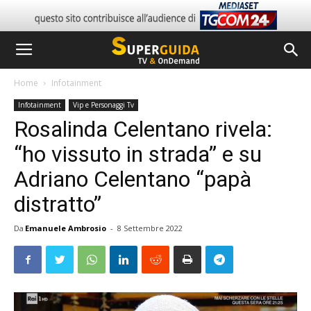
Home
Infotainment
Infotainment
Vip e Personaggi Tv
Rosalinda Celentano rivela:
“ho vissuto in strada” e su
Adriano Celentano “papà
distratto”
Da
Emanuele Ambrosio
-
8 Settembre 2022