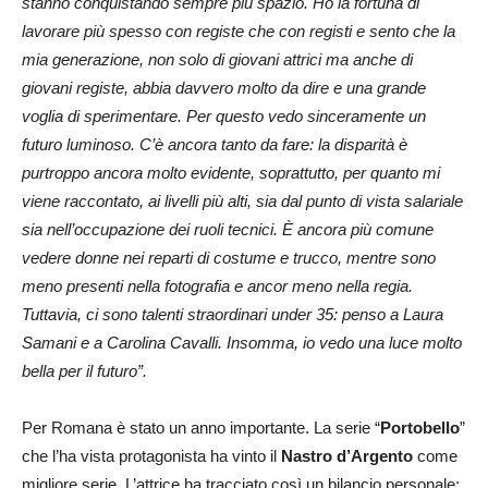
stanno conquistando sempre più spazio. Ho la fortuna di
lavorare più spesso con registe che con registi e sento che la
mia generazione, non solo di giovani attrici ma anche di
giovani registe, abbia davvero molto da dire e una grande
voglia di sperimentare. Per questo vedo sinceramente un
futuro luminoso. C’è ancora tanto da fare: la disparità è
purtroppo ancora molto evidente, soprattutto, per quanto mi
viene raccontato, ai livelli più alti, sia dal punto di vista salariale
sia nell’occupazione dei ruoli tecnici. È ancora più comune
vedere donne nei reparti di costume e trucco, mentre sono
meno presenti nella fotografia e ancor meno nella regia.
Tuttavia, ci sono talenti straordinari under 35: penso a Laura
Samani e a Carolina Cavalli. Insomma, io vedo una luce molto
bella per il futuro”.
Per Romana è stato un anno importante. La serie “
Portobello
”
che l’ha vista protagonista ha vinto il
Nastro d’Argento
come
migliore serie. L’attrice ha tracciato così un bilancio personale: