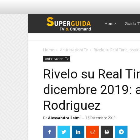
Super
Home
Guida T
Guida
Home
Anticipazioni Tv
Rivelo su Real Time, ospit
Anticipazioni Tv
TV
Rivelo su Real Ti
dicembre 2019: ar
Rodriguez
Da
Alessandra Solmi
-
16 Dicembre 2019