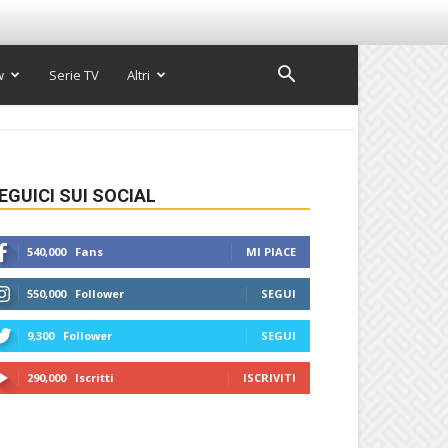
w
Serie TV
Altri
EGUICI SUI SOCIAL
540,000
Fans
MI PIACE
550,000
Follower
SEGUI
9,300
Follower
SEGUI
290,000
Iscritti
ISCRIVITI