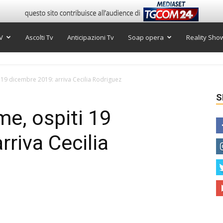
V
Ascolti Tv
Anticipazioni Tv
Soap opera
Reality Sho
i 19 dicembre 2019: arriva Cecilia Rodriguez
S
me, ospiti 19
riva Cecilia