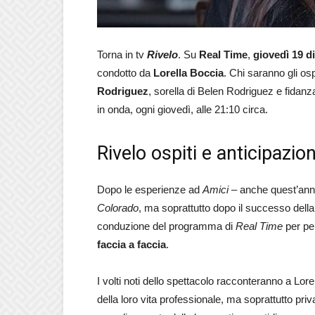
Torna in tv
Rivelo
. Su
Real Time
,
giovedì 19 
condotto da
Lorella Boccia
. Chi saranno gli os
Rodriguez
, sorella di Belen Rodriguez e fidanz
in onda, ogni giovedì, alle 21:10 circa.
Rivelo ospiti e anticipazi
Dopo le esperienze ad
Amici
– anche quest’ann
Colorado
, ma soprattutto dopo il successo dell
conduzione del programma di
Real Time
per pe
faccia a faccia
.
I volti noti dello spettacolo racconteranno a Lorel
della loro vita professionale, ma soprattutto priv