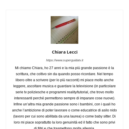
Chiara Lecci
https://www.superguidatv.it
Mi chiamo Chiara, ho 27 anni e la mia più grande passione è la
scrittura, che coltivo sin da quando posso ricordare. Nel tempo
libero oltre a scrivere (per lo più racconti) mi piace molto anche
leggere, ascoltare musica e guardare la televisione (in particolare
serie tv poliziesche e programmi reality/tutorial, che trovo molto
interessanti perché permettono sempre di imparare cose nuove).
Infine un’altra mia grande passione sono i bambini, con i quali ho
anche l’ambizione di poter lavorare o come educatrice di asilo nido
(lavoro per cui sono abilitata da una laurea) o come baby sitter. Di
loro mi piace soprattutto la loro genuinità ed il fatto che sono privi
di filtri e che trasmettono molta allegria.