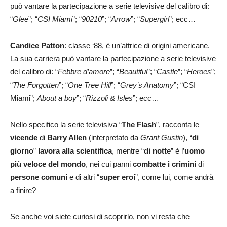
può vantare la partecipazione a serie televisive del calibro di:
“
Glee
”; “
CSI Miami
”; “
90210
”; “
Arrow
”; “
Supergirl
”; ecc…
Candice Patton
: classe ‘88, è un’attrice di origini americane.
La sua carriera può vantare la partecipazione a serie televisive
del calibro di: “
Febbre d’amore
”; “
Beautiful
”; “
Castle
”; “
Heroes
”;
“
The Forgotten
”; “
One Tree Hill
”; “
Grey’s Anatomy
”; “CSI
Miami”;
About a boy
”; “
Rizzoli & Isles
”; ecc…
Nello specifico la serie televisiva “
The Flash
”, racconta le
vicende
di
Barry Allen
(interpretato da
Grant Gustin
), “
di
giorno
”
lavora alla scientifica
, mentre “
di notte
” è l’
uomo
più veloce del mondo
, nei cui panni
combatte i crimini
di
persone comuni
e di altri “
super eroi
”, come lui, come andrà
a finire?
Se anche voi siete curiosi di scoprirlo, non vi resta che