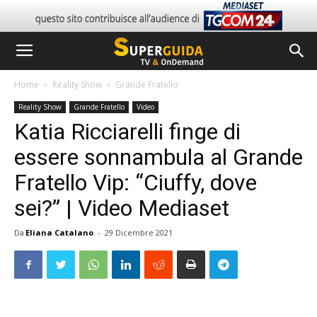
Home
Reality Show
Grande Fratello
Reality Show
Grande Fratello
Video
Katia Ricciarelli finge di
essere sonnambula al Grande
Fratello Vip: “Ciuffy, dove
sei?” | Video Mediaset
Da
Eliana Catalano
-
29 Dicembre 2021