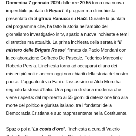
Domenica 7 gennaio 2024
dalle
ore 20.55
torna una nuova
imperdibile puntata di
Report
, il programma di inchiesta
presentato da
Sigfrido Ranucci
su
Rai3
. Durante la puntata
del programma che, ha fatto la storia nell’ambito del
giornalismo investigativo in tv, spazio a nuove inchieste e temi
di strettissima attualità. La prima inchiesta della serata è “
Il
mistero delle Brigate Rosse
” firmata da Paolo Mondani con
la collaborazione Goffredo De Pascale, Federico Marconi e
Roberto Persia. L’inchiesta torna ad occuparsi di uno dei
misteri più noti e ancora oggi non chiariti della storia del nostro
paese. L’agguato di via Fani e l’assassinio di Aldo Moro ha
segnato la storia d’Italia. Una pagina di storia moderna che
viene riaperta: dal rapimento ai 55 giorni di detenzione fino alla
morte del politico e giurista italiano, tra i fondatori della
Democrazia Cristiana e suo rappresentante nella Costituente.
Spazio poi a “
La costa d’oro
“, l’inchiesta a cura di Valerio