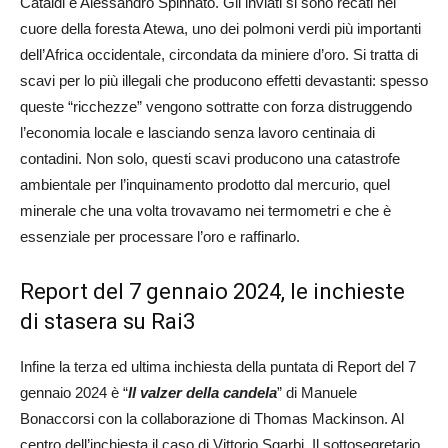
Cataldi e Alessandro Spinnato. Gli inviati si sono recati nel
cuore della foresta Atewa, uno dei polmoni verdi più importanti
dell’Africa occidentale, circondata da miniere d’oro. Si tratta di
scavi per lo più illegali che producono effetti devastanti: spesso
queste “ricchezze” vengono sottratte con forza distruggendo
l’economia locale e lasciando senza lavoro centinaia di
contadini. Non solo, questi scavi producono una catastrofe
ambientale per l’inquinamento prodotto dal mercurio, quel
minerale che una volta trovavamo nei termometri e che è
essenziale per processare l’oro e raffinarlo.
Report del 7 gennaio 2024, le inchieste
di stasera su Rai3
Infine la terza ed ultima inchiesta della puntata di Report del 7
gennaio 2024 è “
Il valzer della candela
” di Manuele
Bonaccorsi con la collaborazione di Thomas Mackinson. Al
centro dell’inchiesta il caso di Vittorio Sgarbi. Il sottosegretario