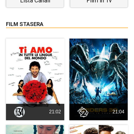
Lista Canali
Film in Tv
FILM STASERA
21:02
21:04