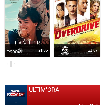
21:05
21:07
ULTIM'ORA
-
-