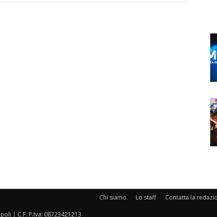
Chi siamo
Lo staff
Contatta la redazi
oli | C.F. P.Iva: 08723421213