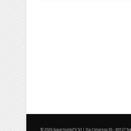
© 2026 SuperGuidaTV Srl | Via Cimarosa 65 - 80127 Nap