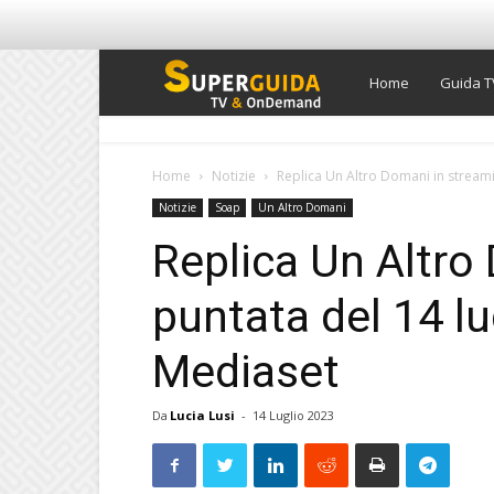
Super
Home
Guida T
Guida
Home
Notizie
Replica Un Altro Domani in streamin
Notizie
Soap
Un Altro Domani
TV
Replica Un Altro
puntata del 14 lu
Mediaset
Da
Lucia Lusi
-
14 Luglio 2023