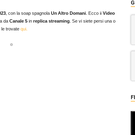
G
023
, con la soap spagnola
Un Altro Domani
. Ecco ii
Video
sa da
Canale 5
in
replica streaming
. Se vi siete persi una o
 le trovate
qui.
F