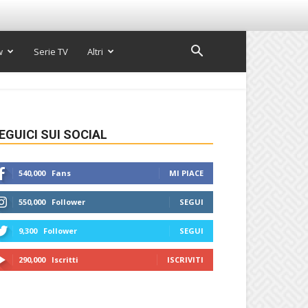
w
Serie TV
Altri
EGUICI SUI SOCIAL
540,000
Fans
MI PIACE
550,000
Follower
SEGUI
9,300
Follower
SEGUI
290,000
Iscritti
ISCRIVITI