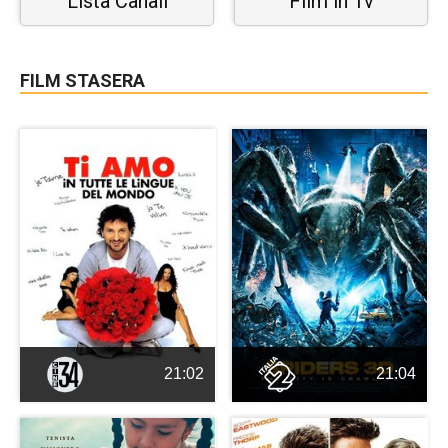
Lista Canali
Film in Tv
FILM STASERA
21:02
21:04