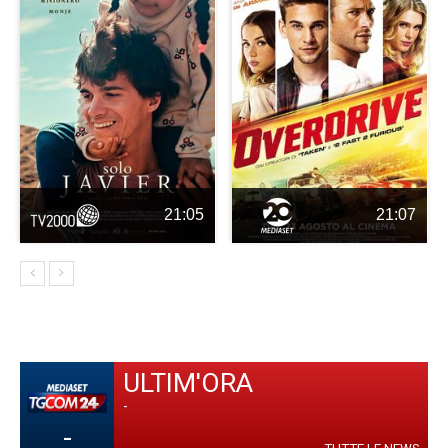
21:05
21:07
ULTIM'ORA
-
-