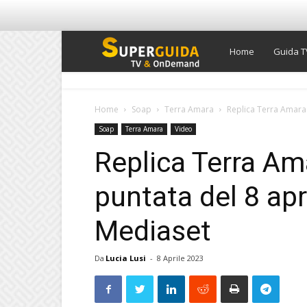
Super
Home
Guida T
Guida
Home
Soap
Terra Amara
Replica Terra Amara 
Soap
Terra Amara
Video
TV
Replica Terra Am
puntata del 8 apr
Mediaset
Da
Lucia Lusi
-
8 Aprile 2023