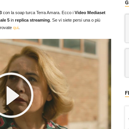
G
23
con la soap turca Terra Amara. Ecco i
Video Mediaset
ale 5
in
replica streaming
. Se vi siete persi una o più
 trovate
qui
.
F