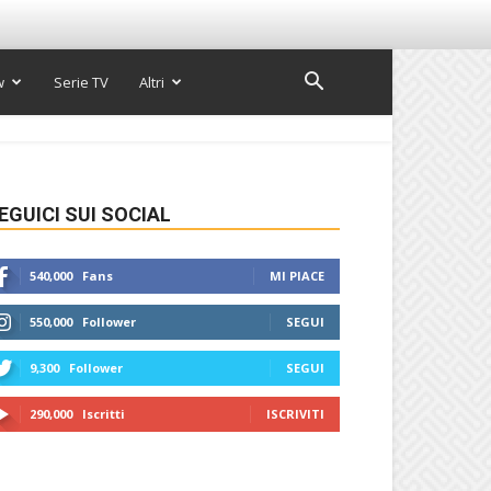
w
Serie TV
Altri
EGUICI SUI SOCIAL
540,000
Fans
MI PIACE
550,000
Follower
SEGUI
9,300
Follower
SEGUI
290,000
Iscritti
ISCRIVITI