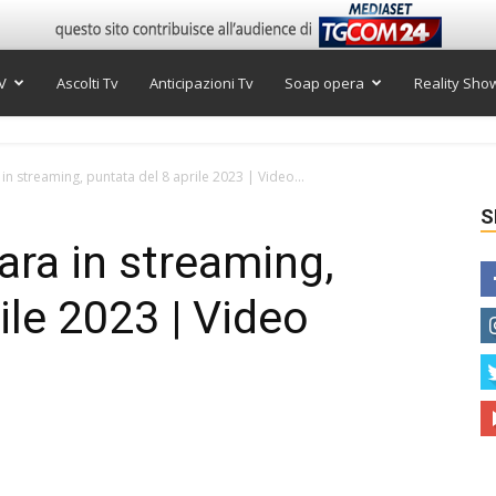
V
Ascolti Tv
Anticipazioni Tv
Soap opera
Reality Sho
in streaming, puntata del 8 aprile 2023 | Video...
S
ara in streaming,
ile 2023 | Video