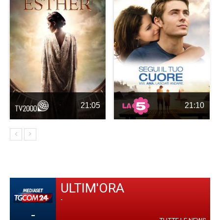
21:05
21:10
ULTIM'ORA
-
-