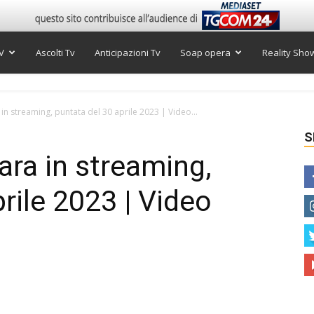
V
Ascolti Tv
Anticipazioni Tv
Soap opera
Reality Sho
in streaming, puntata del 30 aprile 2023 | Video...
S
ara in streaming,
rile 2023 | Video