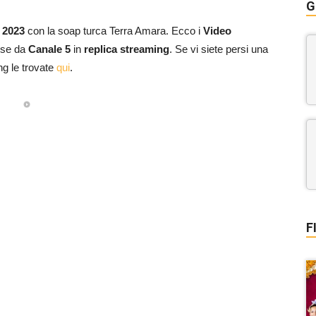
G
e 2023
con la soap turca Terra Amara. Ecco i
Video
sse da
Canale 5
in
replica streaming
. Se vi siete persi una
ng le trovate
qui
.
F