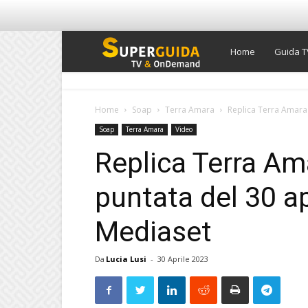
Super
Home
Guida T
Guida
Home
Soap
Terra Amara
Replica Terra Amara 
Soap
Terra Amara
Video
TV
Replica Terra Am
puntata del 30 ap
Mediaset
Da
Lucia Lusi
-
30 Aprile 2023