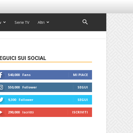
w
Serie TV
Altri
EGUICI SUI SOCIAL
540,000
Fans
MI PIACE
550,000
Follower
SEGUI
9,300
Follower
SEGUI
290,000
Iscritti
ISCRIVITI