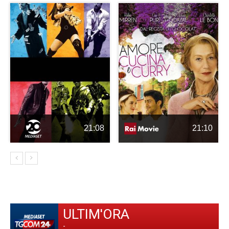
21:08
21:10
ULTIM'ORA
-