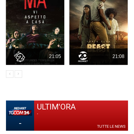
21:05
21:08
ULTIM'ORA
-
-
TUTTE LE NEWS