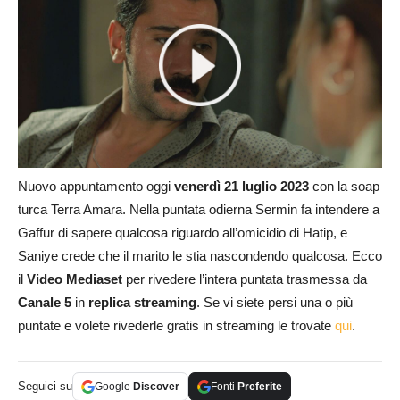
Nuovo appuntamento oggi
venerdì 21 luglio 2023
con la soap
turca Terra Amara. Nella puntata odierna Sermin fa intendere a
Gaffur di sapere qualcosa riguardo all’omicidio di Hatip, e
Saniye crede che il marito le stia nascondendo qualcosa. Ecco
il
Video Mediaset
per rivedere l’intera puntata trasmessa da
Canale 5
in
replica streaming
. Se vi siete persi una o più
puntate e volete rivederle gratis in streaming le trovate
qui
.
Seguici su
Google
Discover
Fonti
Preferite