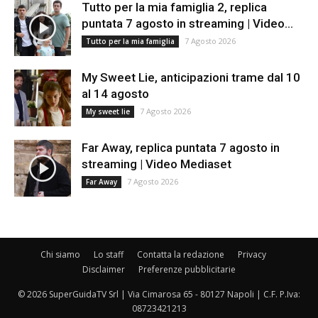
Tutto per la mia famiglia 2, replica
puntata 7 agosto in streaming | Video...
7 Agosto 2026
Tutto per la mia famiglia
My Sweet Lie, anticipazioni trame dal 10
al 14 agosto
7 Agosto 2026
My sweet lie
Far Away, replica puntata 7 agosto in
streaming | Video Mediaset
7 Agosto 2026
Far Away
Chi siamo
Lo staff
Contatta la redazione
Privacy
Disclaimer
Preferenze pubblicitarie
© 2026 SuperGuidaTV Srl | Via Cimarosa 65 - 80127 Napoli | C.F. P.Iva:
08723421213