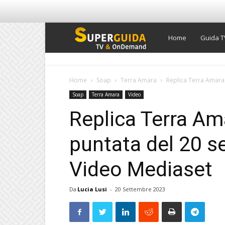
Super
Home
Guida T
Guida
Home
Soap
Terra Amara
Replica Terra Amara 
Soap
Terra Amara
Video
TV
Replica Terra Am
puntata del 20 s
Video Mediaset
Da
Lucia Lusi
-
20 Settembre 2023