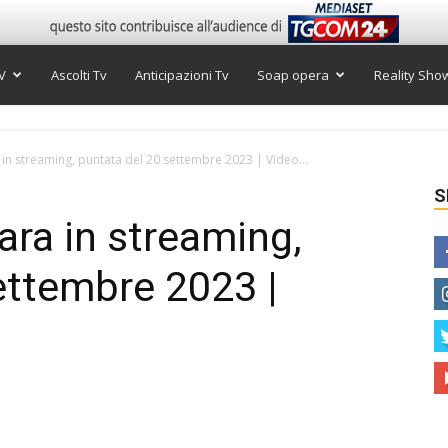
V
Ascolti Tv
Anticipazioni Tv
Soap opera
Reality Sho
in streaming, puntata del 20 settembre 2023 | Video...
S
ara in streaming,
ettembre 2023 |