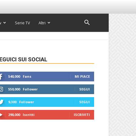
w
Serie TV
Altri
EGUICI SUI SOCIAL
540,000
Fans
MI PIACE
550,000
Follower
SEGUI
9,300
Follower
SEGUI
290,000
Iscritti
ISCRIVITI