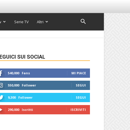
w
Serie TV
Altri
EGUICI SUI SOCIAL
540,000
Fans
MI PIACE
550,000
Follower
SEGUI
9,300
Follower
SEGUI
290,000
Iscritti
ISCRIVITI