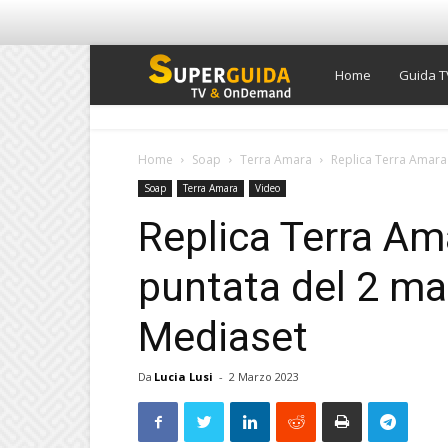
Super
Home
Guida T
Guida
Home
Soap
Terra Amara
Replica Terra Amara 
Soap
Terra Amara
Video
TV
Replica Terra Am
puntata del 2 ma
Mediaset
Da
Lucia Lusi
-
2 Marzo 2023