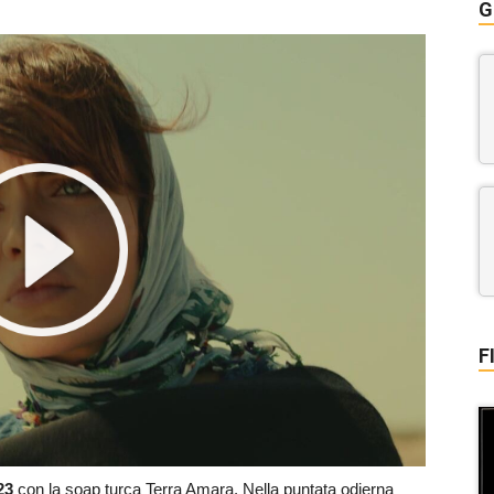
G
F
023
con la soap turca Terra Amara. Nella puntata odierna