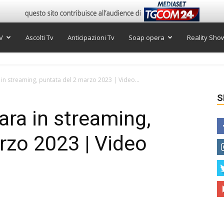
V
Ascolti Tv
Anticipazioni Tv
Soap opera
Reality Sho
in streaming, puntata del 2 marzo 2023 | Video...
S
ara in streaming,
rzo 2023 | Video