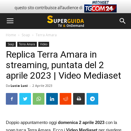
Home
Soap
Terra Amara
Soap
Terra Amara
Video
Replica Terra Amara in
streaming, puntata del 2
aprile 2023 | Video Mediaset
Da
Lucia Lusi
-
2 Aprile 2023
Doppio appuntamento oggi
domenica 2 aprile 2023
con la
soap turca Terra Amara. Ecco i
Video Mediaset
per rivedere