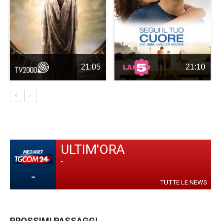
21:05
21:10
ULTIM'ORA
-
-
TUTTE LE NEWS
PROSSIMI PASSAGGI