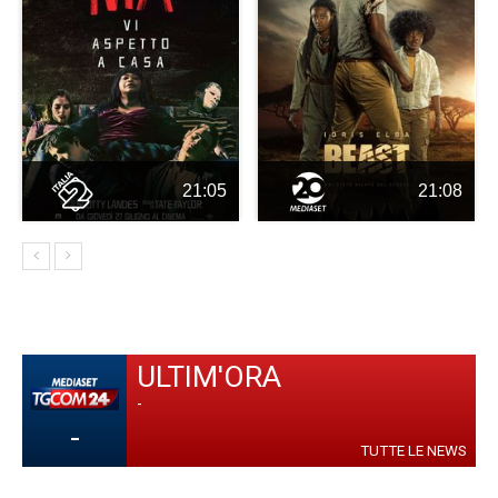
21:05
21:08
ULTIM'ORA
-
-
TUTTE LE NEWS