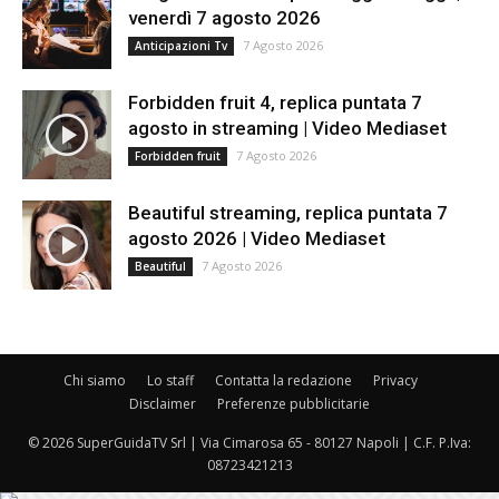
venerdì 7 agosto 2026
7 Agosto 2026
Anticipazioni Tv
Forbidden fruit 4, replica puntata 7
agosto in streaming | Video Mediaset
7 Agosto 2026
Forbidden fruit
Beautiful streaming, replica puntata 7
agosto 2026 | Video Mediaset
7 Agosto 2026
Beautiful
Chi siamo
Lo staff
Contatta la redazione
Privacy
Disclaimer
Preferenze pubblicitarie
© 2026 SuperGuidaTV Srl | Via Cimarosa 65 - 80127 Napoli | C.F. P.Iva:
08723421213