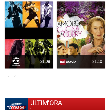
21:08
21:10
ULTIM'ORA
-