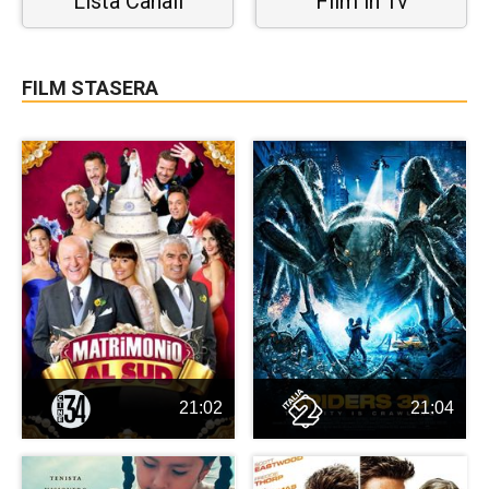
Lista Canali
Film in Tv
FILM STASERA
21:02
21:04