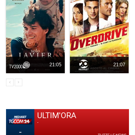
21:05
21:07
ULTIM'ORA
-
-