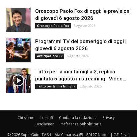
Oroscopo Paolo Fox di oggi: le previsioni
di giovedì 6 agosto 2026
6 Agosto 2026
Oroscopo Paolo Fox
Programmi TV del pomeriggio di oggi |
giovedì 6 agosto 2026
6 Agosto 2026
Anticipazioni Tv
Tutto per la mia famiglia 2, replica
puntata 5 agosto in streaming | Video...
5 Agosto 2026
Tutto per la mia famiglia
Chi siamo
Lo staff
Contatta la redazione
Privacy
Disclaimer
Preferenze pubblicitarie
© 2026 SuperGuidaTV Srl | Via Cimarosa 65 - 80127 Napoli | C.F. P.Iva: