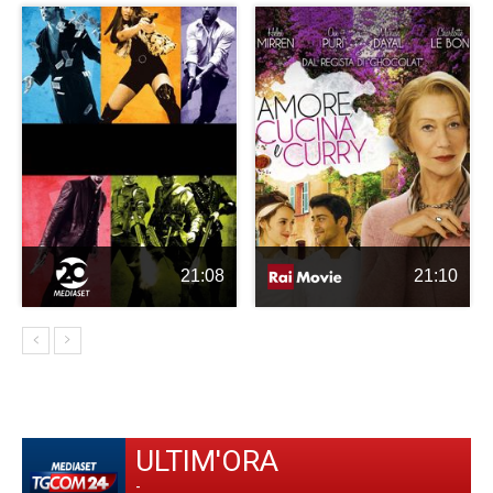
21:08
21:10
ULTIM'ORA
-