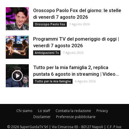
Oroscopo Paolo Fox del giorno: le stelle
di venerdì 7 agosto 2026
7 Agosto 2026
Oroscopo Paolo Fox
Programmi TV del pomeriggio di oggi |
venerdì 7 agosto 2026
7 Agosto 2026
Anticipazioni Tv
Tutto per la mia famiglia 2, replica
puntata 6 agosto in streaming | Video...
6 Agosto 2026
Tutto per la mia famiglia
Chi siamo
Lo staff
Contatta la redazione
Privacy
Disclaimer
Preferenze pubblicitarie
© 2026 SuperGuidaTV Srl | Via Cimarosa 65 - 80127 Napoli | C.F. P.Iva: