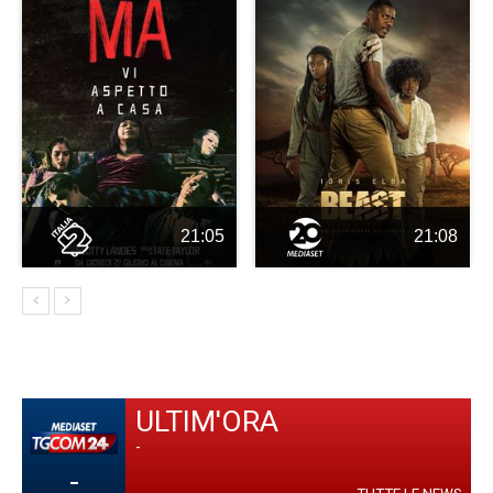
21:05
21:08
ULTIM'ORA
-
-