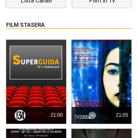
Lista Canali
Film in Tv
FILM STASERA
21:00
21:05