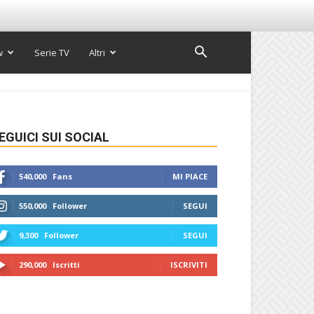
w
Serie TV
Altri
EGUICI SUI SOCIAL
540,000
Fans
MI PIACE
550,000
Follower
SEGUI
9,300
Follower
SEGUI
290,000
Iscritti
ISCRIVITI