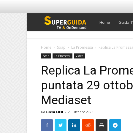
Super
Home
Guida T
Guida
Home
Soap
La Promessa
Replica La Promessa
Soap
La Promessa
Video
TV
Replica La Prom
puntata 29 ottob
Mediaset
Da
Lucia Lusi
-
29 Ottobre 2025