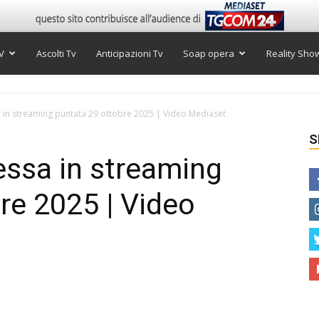
V
Ascolti Tv
Anticipazioni Tv
Soap opera
Reality Sho
 in streaming puntata 29 ottobre 2025 | Video Mediaset
S
essa in streaming
re 2025 | Video