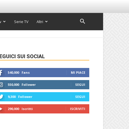
w
Serie TV
Altri
EGUICI SUI SOCIAL
540,000
Fans
MI PIACE
550,000
Follower
SEGUI
9,300
Follower
SEGUI
290,000
Iscritti
ISCRIVITI