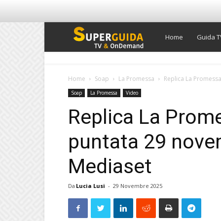
Super
Home
Guida T
Guida
Home
Soap
La Promessa
Replica La Promessa
Soap
La Promessa
Video
TV
Replica La Prom
puntata 29 nove
Mediaset
Da
Lucia Lusi
-
29 Novembre 2025