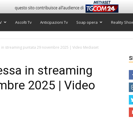
V
Ascolti Tv
Anticipazioni Tv
Soap opera
Reality Sho
 in streaming puntata 29 novembre 2025 | Video Mediaset
S
essa in streaming
mbre 2025 | Video