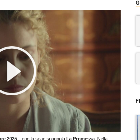
G
F
bre
2025
– con la soap spagnola
La Promessa
. Nella